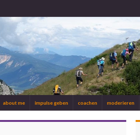
about me
impulse geben
coachen
moderieren