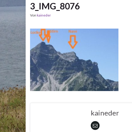
3_IMG_8076
Von
kaineder
kaineder