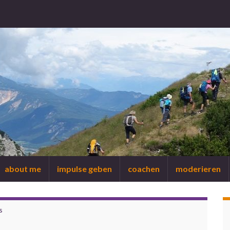
about me
impulse geben
coachen
moderieren
s