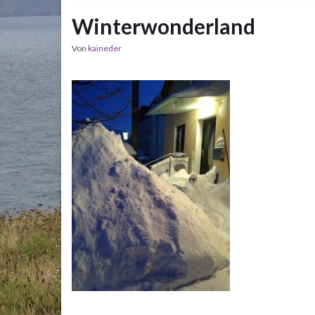
Winterwonderland
Von
kaineder