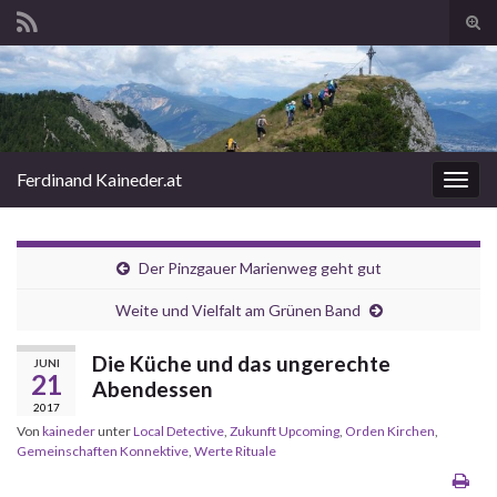
Suc
ums
Search for:
Ferdinand Kaineder.at
Navi
umsc
Der Pinzgauer Marienweg geht gut
Weite und Vielfalt am Grünen Band
Die Küche und das ungerechte
JUNI
21
Abendessen
2017
Von
kaineder
unter
Local Detective
,
Zukunft Upcoming
,
Orden Kirchen
,
Gemeinschaften Konnektive
,
Werte Rituale