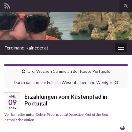
Suc
ums
Search for:
Ferdinand Kaineder.at
Navi
umsc
Drei Wochen Camino an der Küste Portugals
Durch das Tor zur Fülle im Wesentlichen und Weniger
Erzählungen vom Küstenpfad in
APR.
09
Portugal
2026
Von
kaineder
unter
Gehen Pilgern
,
Local Detective
,
Out of the Box
,
Katholische Aktion