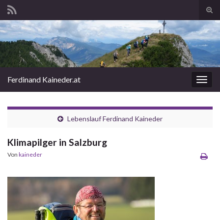
Suc
ums
Search for:
Ferdinand Kaineder.at
Navi
umsc
Lebenslauf Ferdinand Kaineder
Klimapilger in Salzburg
Von
kaineder