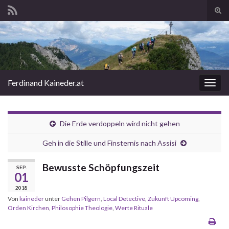
Suc
ums
Search for:
Ferdinand Kaineder.at
Navi
umsc
Die Erde verdoppeln wird nicht gehen
Geh in die Stille und Finsternis nach Assisi
Bewusste Schöpfungszeit
SEP.
01
2018
Von
kaineder
unter
Gehen Pilgern
,
Local Detective
,
Zukunft Upcoming
,
Orden Kirchen
,
Philosophie Theologie
,
Werte Rituale