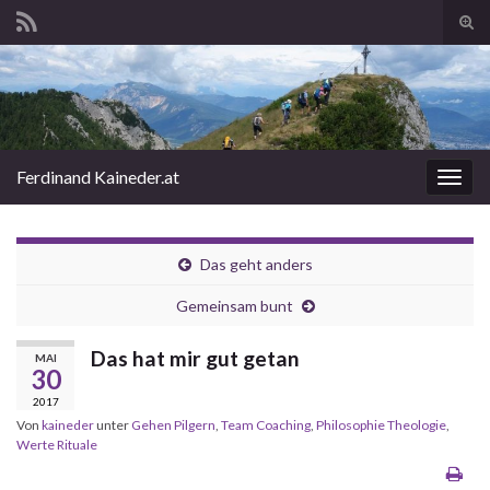
Suc
ums
Search for:
Ferdinand Kaineder.at
Navi
umsc
Das geht anders
Gemeinsam bunt
Das hat mir gut getan
MAI
30
2017
Von
kaineder
unter
Gehen Pilgern
,
Team Coaching
,
Philosophie Theologie
,
Werte Rituale