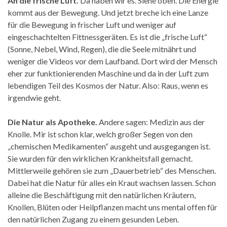
An die frische Luft.
Da haben wir es. Siehe oben. Die Energie
kommt aus der Bewegung. Und jetzt breche ich eine Lanze
für die Bewegung in frischer Luft und weniger auf
eingeschachtelten Fittnessgeräten. Es ist die „frische Luft“
(Sonne, Nebel, Wind, Regen), die die Seele mitnährt und
weniger die Videos vor dem Laufband. Dort wird der Mensch
eher zur funktionierenden Maschine und da in der Luft zum
lebendigen Teil des Kosmos der Natur. Also: Raus, wenn es
irgendwie geht.
Die Natur als Apotheke.
Andere sagen: Medizin aus der
Knolle. Mir ist schon klar, welch großer Segen von den
„chemischen Medikamenten“ ausgeht und ausgegangen ist.
Sie wurden für den wirklichen Krankheitsfall gemacht.
Mittlerweile gehören sie zum „Dauerbetrieb“ des Menschen.
Dabei hat die Natur für alles ein Kraut wachsen lassen. Schon
alleine die Beschäftigung mit den natürlichen Kräutern,
Knollen, Blüten oder Heilpflanzen macht uns mental offen für
den natürlichen Zugang zu einem gesunden Leben.