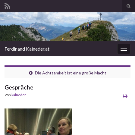
Suc
ums
Search for:
Ferdinand Kaineder.at
Navi
umsc
Die Achtsamkeit ist eine große Macht
Gespräche
Von
kaineder