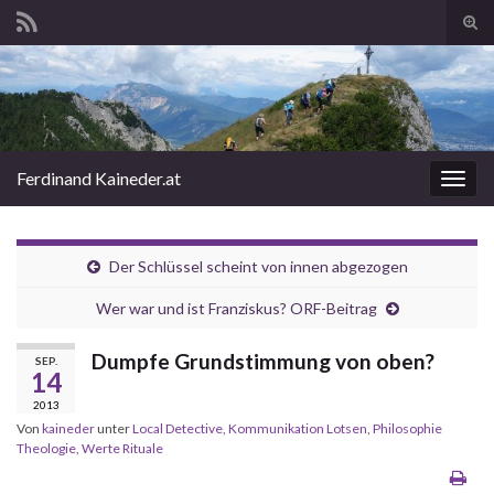
Suc
ums
Search for:
Ferdinand Kaineder.at
Navi
umsc
Der Schlüssel scheint von innen abgezogen
Wer war und ist Franziskus? ORF-Beitrag
Dumpfe Grundstimmung von oben?
SEP.
14
2013
Von
kaineder
unter
Local Detective
,
Kommunikation Lotsen
,
Philosophie
Theologie
,
Werte Rituale