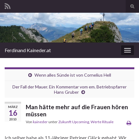
Suc
ums
Search for:
Ferdinand Kaineder.at
Navi
umsc
Wenn alles Sünde ist von Cornelius Hell
Der Fall der Mauer. Ein Kommentar vom em. Betriebspfarrer
Hans Gruber
Man hätte mehr auf die Frauen hören
MÄRZ
16
müssen
2010
Von
kaineder
unter
Zukunft Upcoming
,
Werte Rituale
Ich selber habe als 11-jähriger Petriner Glück gehabt. Wir