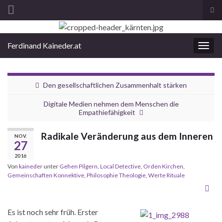
Suc
ums
Search for:
Ferdinand Kaineder.at
Navi
umsc
Den gesellschaftlichen Zusammenhalt stärken
Digitale Medien nehmen dem Menschen die
Empathiefähigkeit
Radikale Veränderung aus dem Inneren
NOV.
27
2016
Von
kaineder
unter
Gehen Pilgern
,
Local Detective
,
Orden Kirchen
,
Gemeinschaften Konnektive
,
Philosophie Theologie
,
Werte Rituale
Es ist noch sehr früh. Erster