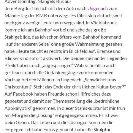
Adventsonntag. Mangels Bus aus
dem Bergdorf bin ich mit dem Auto nach
Ungenach
zum
Männertag der KMB unterwegs. Es fährt sich einfach, weil
noch ganz wenige Leute unterwegs sind. In Vöcklabruck
komme ich am Bahnhof vorbei und sehe das große
Stahlgebilde, das ich schon öfters vom Bahnhof kommend
„auf der anderen Seite“ ohne große Wahrnehmung gesehen
habe. Heute taucht es rechts im Blickfeld auf, Bremse und
Blinker sind sofort aktiviert. Die beiden ineinander liegenden
Pfeile haben mich „angesprungen“. Wahrscheinlich auch
gesteuert durch die Gedankengänge zum kommenden
Vortrag bei den Männern in Ungenach. „Schwächelt das
Christentum? Steht das Ende der christlichen Kultur bevor?“
Auf Facebook haben Freunde schon Hilfreiches dazu
gepostet und damit der Themenstellung die „bedrohliche
Apokalyptik“ genommen. In dieser Stahlskulptur ist mir früh
am Morgen die „Lösung“ entgegengekommen. Es ist wie
beim Gehen. Das Leben und die Lösungen kommen dir
entgegen. Ich habe Fotos gemacht, habe die Skulptur