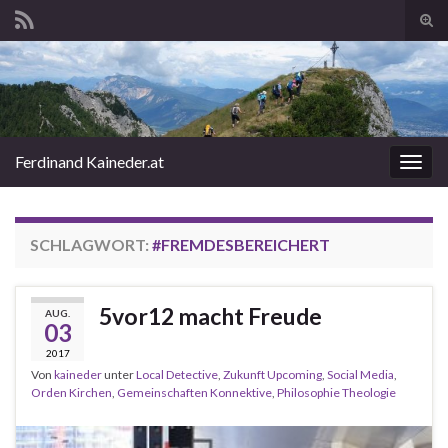
Suc
ums
Search for:
Ferdinand Kaineder.at
Navi
umsc
SCHLAGWORT:
#FREMDESBEREICHERT
5vor12 macht Freude
AUG.
03
2017
Von
kaineder
unter
Local Detective
,
Zukunft Upcoming
,
Social Media
,
Orden Kirchen
,
Gemeinschaften Konnektive
,
Philosophie Theologie