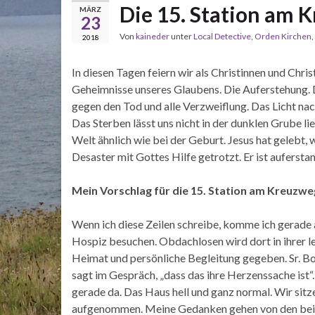
Die 15. Station am 
MÄRZ
23
Von
kaineder
unter
Local Detective
,
Orden Kirchen
,
2018
In diesen Tagen feiern wir als Christinnen und Chri
Geheimnisse unseres Glaubens. Die Auferstehung.
gegen den Tod und alle Verzweiflung. Das Licht nac
Das Sterben lässt uns nicht in der dunklen Grube li
Welt ähnlich wie bei der Geburt. Jesus hat gelebt
Desaster mit Gottes Hilfe getrotzt. Er ist auferst
Mein Vorschlag für die 15. Station am Kreuzwe
Wenn ich diese Zeilen schreibe, komme ich gerade a
Hospiz besuchen. Obdachlosen wird dort in ihrer l
Heimat und persönliche Begleitung gegeben. Sr. B
sagt im Gespräch, „dass das ihre Herzenssache ist“
gerade da. Das Haus hell und ganz normal. Wir sit
aufgenommen. Meine Gedanken gehen von den beid