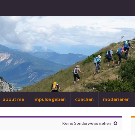
about me
impulse geben
coachen
moderieren
Keine Sonderwege gehen