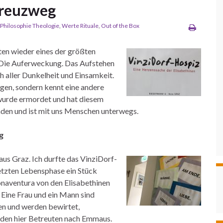
Kreuzweg
Philosophie Theologie
,
Werte Rituale
,
Out of the Box
sten wieder eines der größten
 Die Auferweckung. Das Aufstehen
h aller Dunkelheit und Einsamkeit.
egen, sondern kennt eine andere
, wurde ermordet und hat diesem
anden und ist mit uns Menschen unterwegs.
g
us Graz. Ich durfte das VinziDorf-
etzten Lebensphase ein Stück
onaventura von den Elisabethinen
. Eine Frau und ein Mann sind
zen und werden bewirtet,
en hier Betreuten nach Emmaus.