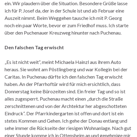
ein. Wir plaudern über die Situation. Besondere Grüße lasse
ich für P. Josef da, der in der Schule ist und ab Februar eine
Auszeit nimmt. Beim Weggehen tausche ich mit P. Georg
noch ein paar Worte, bevor er zum Friedhof muss. Ich starte
über den Puchenauer Kreuzweg hinunter nach Puchenau.
Den falschen Tag erwischt
„Es ist nicht weit“, meint Michaela Hainzl aus ihrem Auto
heraus. Sie wohnt am Pöstlingberg und war Kollegin bei der
Caritas. In Puchenau dürfte ich den falschen Tag erwischt
haben. An der Pfarrhoftür wird für mich ersichtlich, dass
Donnerstag keine Bürozeiten sind. Ein freier Tag und so ist
alles zugesperrt. Puchenau macht einen „durch die Straße
zerschnittenen und von der Archtektur her abgeschotteten
Eindruck“. Der Pfarrkindergarten ist offen und dort ist ein
stetes Kommen und Gehen. Ich gehe der Donau entlang und
sehe immer die Rückseite der riesigen Wohnanlage. Nach gut
einer Stunde komme ich in Ottensheim an und genehmige mir