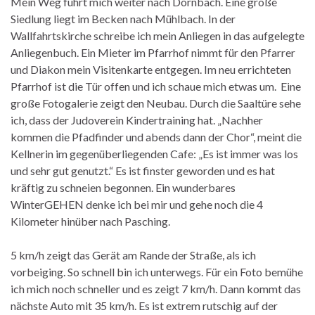
Mein Weg führt mich weiter nach Dörnbach. Eine große
Siedlung liegt im Becken nach Mühlbach. In der
Wallfahrtskirche schreibe ich mein Anliegen in das aufgelegte
Anliegenbuch. Ein Mieter im Pfarrhof nimmt für den Pfarrer
und Diakon mein Visitenkarte entgegen. Im neu errichteten
Pfarrhof ist die Tür offen und ich schaue mich etwas um. Eine
große Fotogalerie zeigt den Neubau. Durch die Saaltüre sehe
ich, dass der Judoverein Kindertraining hat. „Nachher
kommen die Pfadfinder und abends dann der Chor“, meint die
Kellnerin im gegenüberliegenden Cafe: „Es ist immer was los
und sehr gut genutzt.“ Es ist finster geworden und es hat
kräftig zu schneien begonnen. Ein wunderbares
WinterGEHEN denke ich bei mir und gehe noch die 4
Kilometer hinüber nach Pasching.
5 km/h zeigt das Gerät am Rande der Straße, als ich
vorbeiging. So schnell bin ich unterwegs. Für ein Foto bemühe
ich mich noch schneller und es zeigt 7 km/h. Dann kommt das
nächste Auto mit 35 km/h. Es ist extrem rutschig auf der