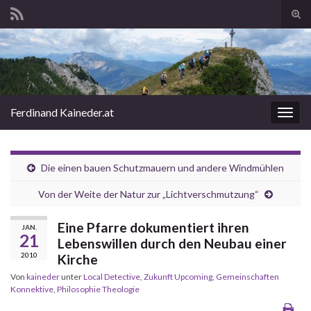
Suc
ums
Search for:
Ferdinand Kaineder.at
Navi
umsc
Die einen bauen Schutzmauern und andere Windmühlen
Von der Weite der Natur zur „Lichtverschmutzung“
Eine Pfarre dokumentiert ihren
JAN.
21
Lebenswillen durch den Neubau einer
2010
Kirche
Von
kaineder
unter
Local Detective
,
Zukunft Upcoming
,
Gemeinschaften
Konnektive
,
Philosophie Theologie