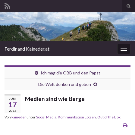
Suc
ums
Search for:
Ferdinand Kaineder.at
Navi
umsc
Ich mag die ÖBB und den Papst
Die Welt denken und geben
Medien sind wie Berge
JUNI
17
2013
Von
kaineder
unter
Social Media
,
Kommunikation Lotsen
,
Out of the Box