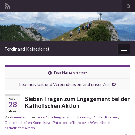
Suc
ums
Search for:
Ferdinand Kaineder.at
Navi
umsc
Das Neue wächst
Lebendigkeit und Verbündungen sind unser Ziel
Sieben Fragen zum Engagement bei der
AUG.
28
Katholischen Aktion
2022
Von
kaineder
unter
Team Coaching
,
Zukunft Upcoming
,
Orden Kirchen
,
Gemeinschaften Konnektive
,
Philosophie Theologie
,
Werte Rituale
,
Katholische Aktion