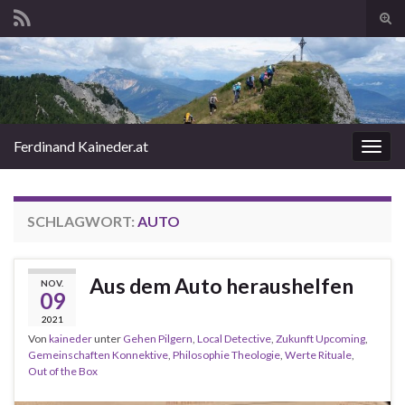
Suc
ums
Search for:
Ferdinand Kaineder.at
Navi
umsc
SCHLAGWORT:
AUTO
Aus dem Auto heraushelfen
NOV.
09
2021
Von
kaineder
unter
Gehen Pilgern
,
Local Detective
,
Zukunft Upcoming
,
Gemeinschaften Konnektive
,
Philosophie Theologie
,
Werte Rituale
,
Out of the Box