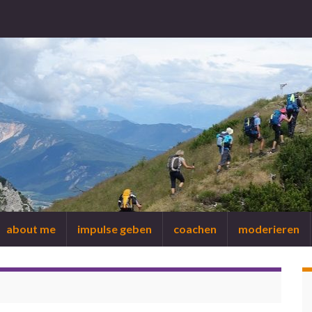
about me
impulse geben
coachen
moderieren