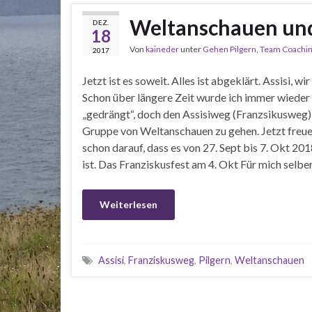
Weltanschauen und
DEZ.
18
Von
kaineder
unter
Gehen Pilgern
,
Team Coachi
2017
Jetzt ist es soweit. Alles ist abgeklärt. Assisi, w
Schon über längere Zeit wurde ich immer wieder
„gedrängt“, doch den Assisiweg (Franzsikusweg) 
Gruppe von Weltanschauen zu gehen. Jetzt freue
schon darauf, dass es von 27. Sept bis 7. Okt 20
ist. Das Franziskusfest am 4. Okt Für mich selbe
Weiterlesen
Assisi
,
Franziskusweg
,
Pilgern
,
Weltanschauen