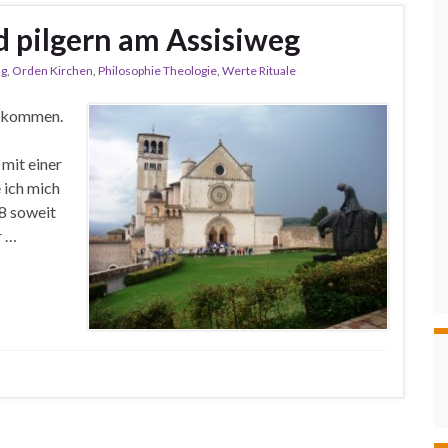
 pilgern am Assisiweg
ng
,
Orden Kirchen
,
Philosophie Theologie
,
Werte Rituale
ir kommen.
mit einer
 ich mich
18 soweit
r …