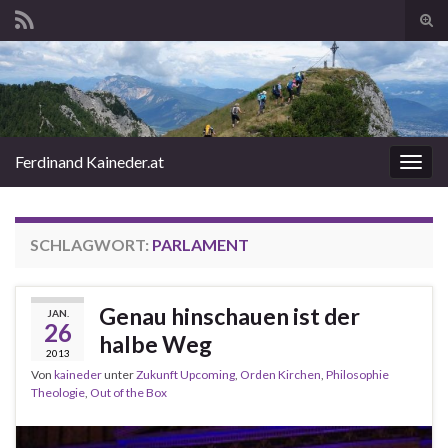
Suc
ums
Search for:
Ferdinand Kaineder.at
Navi
umsc
SCHLAGWORT:
PARLAMENT
Genau hinschauen ist der
JAN.
26
halbe Weg
2013
Von
kaineder
unter
Zukunft Upcoming
,
Orden Kirchen
,
Philosophie
Theologie
,
Out of the Box