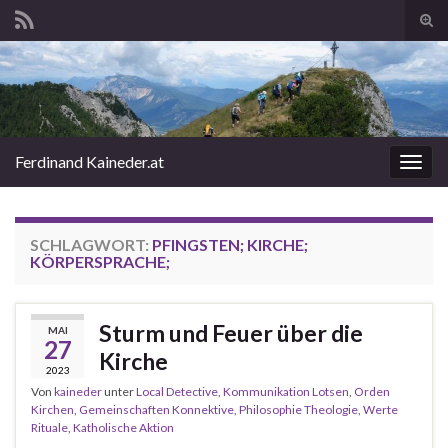
Suc
ums
Search for:
Ferdinand Kaineder.at
Navi
umsc
SCHLAGWORT:
PFINGSTEN; KIRCHE;
KÖRPERSPRACHE;
Sturm und Feuer über die
MAI
27
Kirche
2023
Von
kaineder
unter
Local Detective
,
Kommunikation Lotsen
,
Orden
Kirchen
,
Gemeinschaften Konnektive
,
Philosophie Theologie
,
Werte
Rituale
,
Katholische Aktion