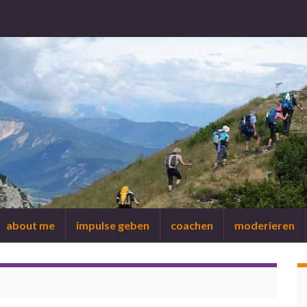
about me
impulse geben
coachen
moderieren