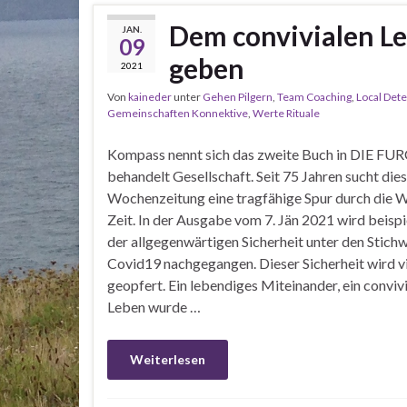
Dem convivialen L
JAN.
09
geben
2021
Von
kaineder
unter
Gehen Pilgern
,
Team Coaching
,
Local Dete
Gemeinschaften Konnektive
,
Werte Rituale
Kompass nennt sich das zweite Buch in DIE FU
behandelt Gesellschaft. Seit 75 Jahren sucht die
Wochenzeitung eine tragfähige Spur durch die W
Zeit. In der Ausgabe vom 7. Jän 2021 wird beisp
der allgegenwärtigen Sicherheit unter den Stich
Covid19 nachgegangen. Dieser Sicherheit wird v
geopfert. Ein lebendiges Miteinander, ein conviv
Leben wurde …
Weiterlesen