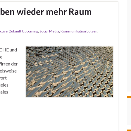
eben wieder mehr Raum
ctive
,
Zukunft Upcoming
,
Social Media
,
Kommunikation Lotsen
,
RCHE und
se
irren der
ielsweise
wort
ieles
iales