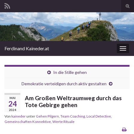
Suc
ums
Search for:
Ferdinand Kaineder.at
Navi
umsc
In die Stille gehen
Demokratie verteidigen durch aktiv gestalten
Am Großen Weltraumweg durch das
MAI
24
Tote Gebirge gehen
2024
Von
kaineder
unter
Gehen Pilgern
,
Team Coaching
,
Local Detective
,
Gemeinschaften Konnektive
,
Werte Rituale