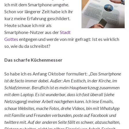
ich mit dem Smartphone umgehe.
Schon vor längerer Zeit habe ich ihr
kurz meine Erfahrung geschildert.
Heute schaue ich mir als
Smartphone-Nutzer aus der
Stadt
Gottes
entgegen und werde von mir gefragt: Ist es wirklich
so, wie du da schreibst?
Das scharfe Küchenmesser
So habe ich es Anfang Oktober formuliert: „
Das Smartphone
ist de facto immer dabei. Außer: Am Esstisch, in der Kirche, im
Schlafzimmer. Beruflich ist es mein Hauptwerkzeug zusammen
mit dem Laptop. Es ist wunderbar, dass ich fast überall (siehe
Netzzugang) meiner Arbeit nachgehen kann. Ich lese Emails,
schaue Websites, mache Fotos, drehe Videos, bin mit WhatsApp
mit Familie und Freunden verbunden, poste auf Facebook und
twittere mit. Auf der anderen Seite fällt es schwer, abzuschalten,
Distanz zu halten, nicht im zähen Einerlei von Arbeit, Freizeit,