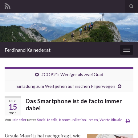
Suc
ums
Search for:
Ferdinand Kaineder.at
Navi
umsc
#COP21: Weniger als zwei Grad
Einladung zum Weitgehen auf irischen Pilgerwegen
Das Smartphone ist de facto immer
DEZ.
15
dabei
2015
Von
kaineder
unter
Social Media
,
Kommunikation Lotsen
,
Werte Rituale
Ursula Mauritz hat nachgefragt, wie