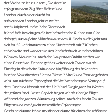
der Website ist zu lesen: „
Die Anreise
erfolgt mit dem Zug über Brüssel und
London. Nach einer Nacht im
pulsierenden London geht es weiter
nach Holyhead und mit der Fähre nach
Irland. Wir besichtigen die beeindruckenden Ruinen von Glen­
dalough, das auf eine Mönchsklause des Hl. Kevin zurückgeht und
sich im 12. Jahrhundert zu einer Klosterstadt mit 7 Kirchen
entwickelte und wandern in den landschaftlich wunderschönen
Wicklow Mountains. Auch der Hauptstadt Dublin statten wir
einen Besuch ab.
Danach geht es weiter nach Tralee, wo als
Einstieg in die irische Kultur eine Vorführung des bekannten
irischen Volkstheaters Siamsa Tíre mit Musik und Tanz angeboten
wird. Am nächsten Tag beginnt die Weitwanderung in Ventry auf
dem Cosán na Naomh auf der Halbinsel Dingle ganz im Westen
der grünen Insel. Unser Gepäck tragen wir als richtige Pilger
während der ganzen Wanderung selber. Auch das ist ein Teil des
Pilgerns und ermöglicht wesentliche Erfahrungen.
Cosán na Naomh ist ein mystischer Name für einen der schönsten