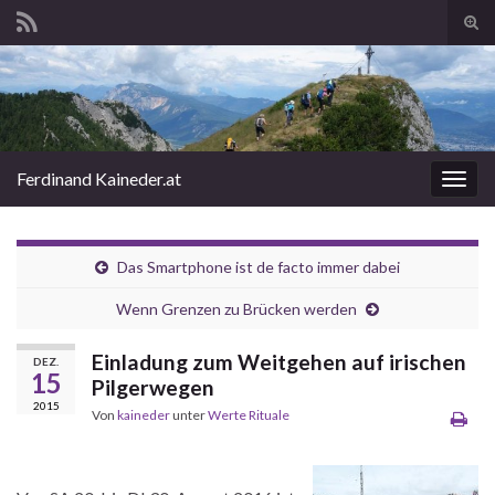
Suc
ums
Search for:
Ferdinand Kaineder.at
Navi
umsc
Das Smartphone ist de facto immer dabei
Wenn Grenzen zu Brücken werden
Einladung zum Weitgehen auf irischen
DEZ.
15
Pilgerwegen
2015
Von
kaineder
unter
Werte Rituale