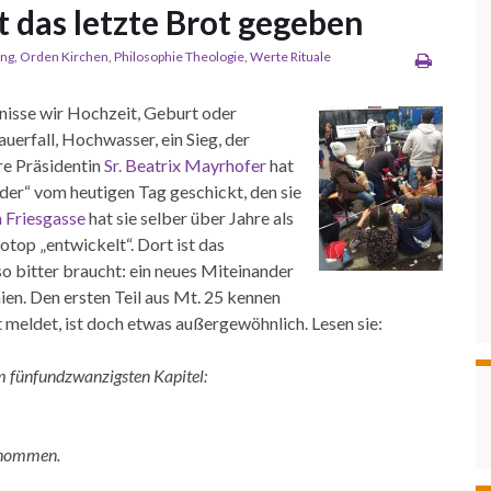
bt das letzte Brot gegeben
ing
,
Orden Kirchen
,
Philosophie Theologie
,
Werte Rituale
ignisse wir Hochzeit, Geburt oder
uerfall, Hochwasser, ein Sieg, der
e Präsidentin
Sr. Beatrix Mayrhofer
hat
der“ vom heutigen Tag geschickt, den sie
 Friesgasse
hat sie selber über Jahre als
otop „entwickelt“. Dort ist das
so bitter braucht: ein neues Miteinander
ien. Den ersten Teil aus Mt. 25 kennen
t meldet, ist doch etwas außergewöhnlich. Lesen sie:
im fünfundzwanzigsten Kapitel:
genommen.