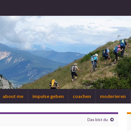
about me
impulse geben
coachen
moderieren
Das bist du