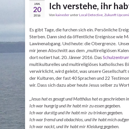
Ich verstehe, ihr ha
JAN.
20
Von
kaineder
unter
Local Detective
,
Zukunft Upcom
2016
Es gibt Tage, die furchen sich ein. Persönliche Ere
Sterben. Dann sind da öffentliche Ereignisse wie Ma
Lawinenabgang. Und heute: die Obergrenze. Unser
mir jenen Abschnitt aus dem „multireligiösen Kalen
dort notiert hat. 20. Jänner 2016. Das
Schulzentrum
multikulturelles und multireligiöses katholisches Bi
verwirklicht, wird gelebt, was unsere Gesellschaft 
der Kulturen, der fast 40 Sprachen und 22 Testimon
wir. Dass sich dazu aber heute Jesus selber zu Wor
„Jesus hat es gesagt und Matthäus hat es geschrieben 
Ich war hungrig und ihr habt mir zu essen gegeben.
Ich war durstig und ihr habt mir zu trinken gegeben.
Ich war fremd und obdachlos, und ihr habt mich auf
Ich war nackt, und ihr habt mir Kleidung gegeben.