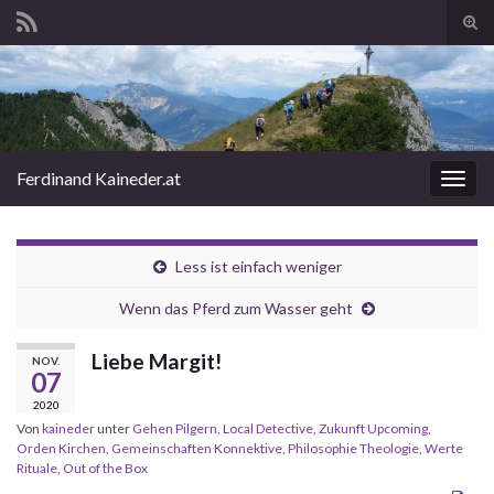
Suc
ums
Search for:
Ferdinand Kaineder.at
Navi
umsc
Less ist einfach weniger
Wenn das Pferd zum Wasser geht
Liebe Margit!
NOV.
07
2020
Von
kaineder
unter
Gehen Pilgern
,
Local Detective
,
Zukunft Upcoming
,
Orden Kirchen
,
Gemeinschaften Konnektive
,
Philosophie Theologie
,
Werte
Rituale
,
Out of the Box