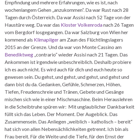
Empfindung und mehrere Erfahrungen, wie es ist, nach
wochenlangem Gehen „anzukommen“. Da war Rust nach 28
Tagen durch Österreich. Da war Assisi nach 52 Tage von der
Haustüre weg. Da war das
Kloster Volkenroda
nach 26 Tagen
vom Bergdorf losgegangen. Da war Salzburg von Wien her
kommend als
Klimapilger
am Zaun des Flüchtlingslagers
2015 an der Grenze. Und da war von Monte Cassino am
Benediktweg
„contrario“ wieder Assisi nach 21 Tagen. Das
Ankommen ist irgendwie unbeschreiblich. Deshalb probiere
ich es auch nicht. Es wird auch für dich und euch heute so
gewesen sein. Du gehst, und gehst, und gehst, und gehst und
dann bist du da. Gedanken, Gefühle, Schmerzen, Höhen,
Tiefen, Freudenschreie und Tränen, Gebete und Gesänge
mischen sich wie in einer Mischmaschine. Beim Herauslehren
in die Scheibtruhe spüren wir: Mit unglaublicher Dankbarkeit
füllt sich das Leben. Der Moment. Der Augeblick. Das
Zusammensein. Das Anliegen „weiblich – katholisch – bereit“
hat sich von allen Nebensächlichkeiten getrennt. Ich bin als
Frau bereit. Für die Weite und die Tiefe, für den Ernst der