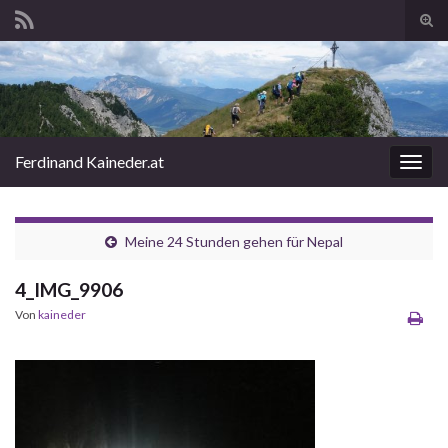
Suc
ums
Search for:
Ferdinand Kaineder.at
Navi
umsc
Meine 24 Stunden gehen für Nepal
4_IMG_9906
Von
kaineder