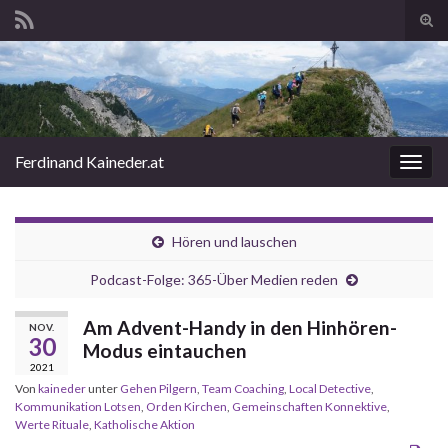
Suc
ums
Search for:
Ferdinand Kaineder.at
Navi
umsc
Hören und lauschen
Podcast-Folge: 365-Über Medien reden
Am Advent-Handy in den Hinhören-
NOV.
30
Modus eintauchen
2021
Von
kaineder
unter
Gehen Pilgern
,
Team Coaching
,
Local Detective
,
Kommunikation Lotsen
,
Orden Kirchen
,
Gemeinschaften Konnektive
,
Werte Rituale
,
Katholische Aktion