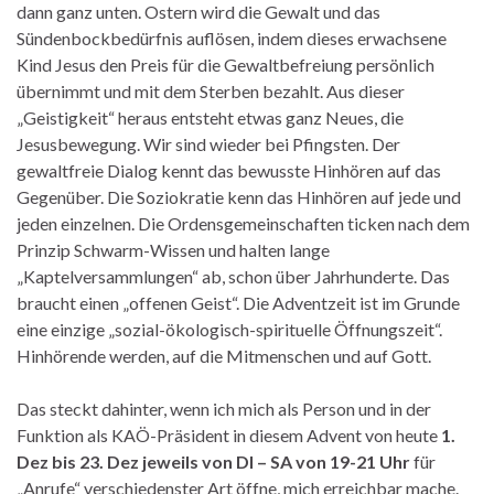
dann ganz unten. Ostern wird die Gewalt und das
Sündenbockbedürfnis auflösen, indem dieses erwachsene
Kind Jesus den Preis für die Gewaltbefreiung persönlich
übernimmt und mit dem Sterben bezahlt. Aus dieser
„Geistigkeit“ heraus entsteht etwas ganz Neues, die
Jesusbewegung. Wir sind wieder bei Pfingsten. Der
gewaltfreie Dialog kennt das bewusste Hinhören auf das
Gegenüber. Die Soziokratie kenn das Hinhören auf jede und
jeden einzelnen. Die Ordensgemeinschaften ticken nach dem
Prinzip Schwarm-Wissen und halten lange
„Kaptelversammlungen“ ab, schon über Jahrhunderte. Das
braucht einen „offenen Geist“. Die Adventzeit ist im Grunde
eine einzige „sozial-ökologisch-spirituelle Öffnungszeit“.
Hinhörende werden, auf die Mitmenschen und auf Gott.
Das steckt dahinter, wenn ich mich als Person und in der
Funktion als KAÖ-Präsident in diesem Advent von heute
1.
Dez bis 23. Dez jeweils von DI – SA von 19-21 Uhr
für
„Anrufe“ verschiedenster Art öffne, mich erreichbar mache.