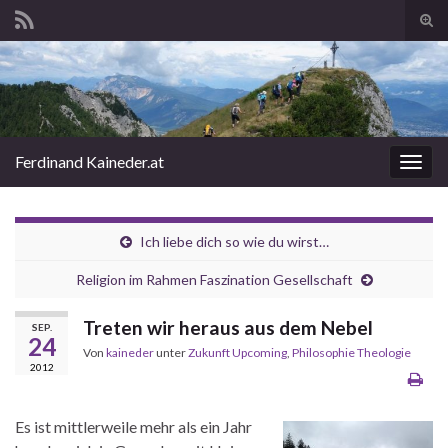
Suc
ums
Search for:
Ferdinand Kaineder.at
Navi
umsc
Ich liebe dich so wie du wirst…
Religion im Rahmen Faszination Gesellschaft
Treten wir heraus aus dem Nebel
SEP.
24
Von
kaineder
unter
Zukunft Upcoming
,
Philosophie Theologie
2012
Es ist mittlerweile mehr als ein Jahr