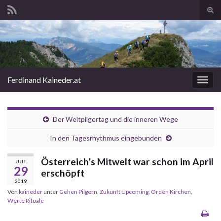
Suc
ums
Search for:
Ferdinand Kaineder.at
Navi
umsc
Der Weltpilgertag und die inneren Wege
In den Tagesrhythmus eingebunden
Österreich’s Mitwelt war schon im April
JULI
29
erschöpft
2019
Von
kaineder
unter
Gehen Pilgern
,
Zukunft Upcoming
,
Orden Kirchen
,
Werte Rituale