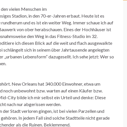
t den vielen Menschen im
siges Stadion, in den 70-er-Jahren erbaut. Heute ist es
e rundherum und es ist ein weiter Weg. Immer schaue ich auf
Bauwerk von ober herabschauen. Eines der Hochhäuser ist
 ausnahmsweise den Weg in das Fitness-Studio im 32.
itiere ich diesen Blick auf die weit und flach ausgewalkte
i schlängelt sich in seinem über Jahrtausende angelegten
der „urbanen Lebensform“ dazugesellt. Ich sehe jetzt:
Wer so
nen.
 gehört. New Orleans hat 340.000 Einwohner, etwa um
ind noch unbewohnt bzw. warten auf einen Käufer bzw.
-City bilde ich mir selbst ein Urteil und denke:
Diese
icht nach nur abgerissen werden.
er Stadt verloren gingen, ist bei vielen Parzellen und
gehören. In jedem Fall sind solche Stadtteile nicht gerade
echender als die Ruinen. Beklemmend.