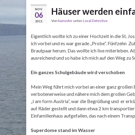
Häuser werden einf
NOV.
06
Von
kaineder
unter
Local Detective
2011
Eigentlich wollte ich zu einer Hochzeit in die St. 
ich vorbei und es war gerade „Probe“. Fünfzehn Z
Brautpaar herum. Das wollte ich live miterleben. Ab
ausreichend und so habe ich mich auf den Weg zu
Ein ganzes Schulgebäude wird verschoben
Mein Weg führt mich vorbei an einer ganz großen B
verbotenerweise und nähere mich dem großen Gebäu
„I am form Austria“, war die Begrüßung und er erklä
auf Räder gestellt und dann etwa 2 km transportiert 
Einfamilienhaus aufgefallen, das nach einem Transp
Superdome stand im Wasser