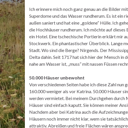
Ich erinnere mich noch ganz genau an die Bilder mi
Superdome und das Wasser rundherum. Es ist ein rie
außen saniert und hat eine „goldene“ Hülle. Ich geh
die Hochhäuser rundherum. Ich möchte auf dieses 
ein Hotel. Eine tschechische Portierin erklärt mir
Stockwerk. Ein phantastischer Überblick. Lange med
Stadt. Wo sind die Berge? Nirgends. Der Mississipp
Delta dahin. Seit 1717 hat sich hier der Mensch in 
nahe am Wasser ist, „muss“ mit nassen Füssen rech
50.000 Häuser unbewohnt
Von verschiedenen Seiten habe ich diese Zahl nun
160.000 weniger als vor Katrina. 50.000 Häuser s
werden vermietet. Bei meinem Durchgehen durch Mid
Häuser sind einfach kaputt. Sie können meiner Ans
Nachdem aber bei Katrina auch die Aufzeichnungen d
Häusern noch immer nicht klar, wem sie tatsächlich 
attraktiv. Abreißen und freie Flächen wären anspr