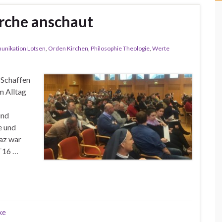
rche anschaut
nikation Lotsen
,
Orden Kirchen
,
Philosophie Theologie
,
Werte
 Schaffen
m Alltag
und
e und
raz war
PT16 …
ke