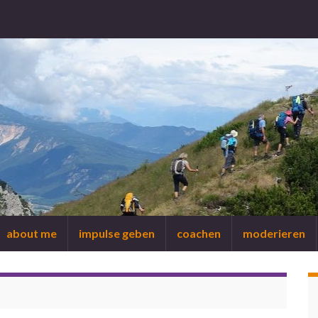
about me
impulse geben
coachen
moderieren