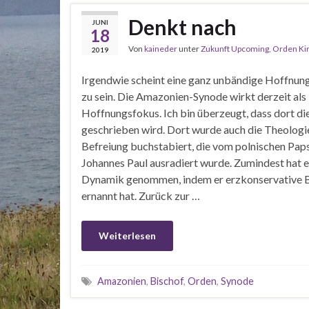
Denkt nach
JUNI
18
Von
kaineder
unter
Zukunft Upcoming
,
Orden Ki
2019
Irgendwie scheint eine ganz unbändige Hoffnu
zu sein. Die Amazonien-Synode wirkt derzeit als
Hoffnungsfokus. Ich bin überzeugt, dass dort di
geschrieben wird. Dort wurde auch die Theologi
Befreiung buchstabiert, die vom polnischen Pap
Johannes Paul ausradiert wurde. Zumindest hat e
Dynamik genommen, indem er erzkonservative 
ernannt hat. Zurück zur …
Weiterlesen
Amazonien
,
Bischof
,
Orden
,
Synode