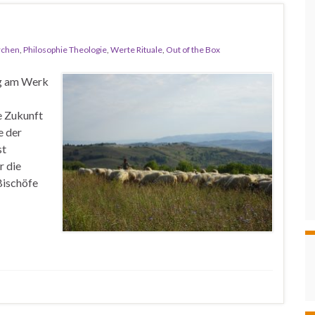
rchen
,
Philosophie Theologie
,
Werte Rituale
,
Out of the Box
ng am Werk
e Zukunft
e der
st
r die
Bischöfe