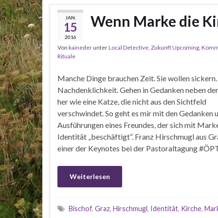
Wenn Marke die Ki
JAN.
15
2016
Von
kaineder
unter
Local Detective
,
Zukunft Upcoming
,
Kommu
Rituale
Manche Dinge brauchen Zeit. Sie wollen sickern.
Nachdenklichkeit. Gehen in Gedanken neben de
her wie eine Katze, die nicht aus den Sichtfeld
verschwindet. So geht es mir mit den Gedanken 
Ausführungen eines Freundes, der sich mit Mark
Identität „beschäftigt“. Franz Hirschmugl aus G
einer der Keynotes bei der Pastoraltagung #Ö
Weiterlesen
Bischof
,
Graz
,
Hirschmugl
,
Identität
,
Kirche
,
Mar