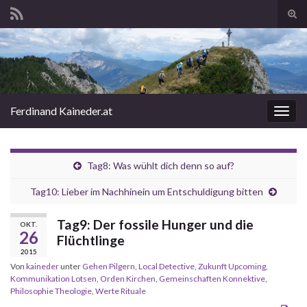
Suc
ums
Search for:
Ferdinand Kaineder.at
Navi
umsc
Tag8: Was wühlt dich denn so auf?
Tag10: Lieber im Nachhinein um Entschuldigung bitten
Tag9: Der fossile Hunger und die
OKT.
26
Flüchtlinge
2015
Von
kaineder
unter
Gehen Pilgern
,
Local Detective
,
Zukunft Upcoming
,
Kommunikation Lotsen
,
Orden Kirchen
,
Gemeinschaften Konnektive
,
Philosophie Theologie
,
Werte Rituale