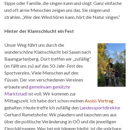
Sippe oder Familie, die singen kann und singt. Ganz einfache
und oft arme Menschen zeigen uns das. Sie singen und
strahlen. „Wer den Wind hören kann, hört die Natur singen.“
Hinter der Klamschlucht ein Fest
Unser Weg führt uns durch die
wunderschöne Klamschlucht bei Saxen nach
Baumgartenberg. Dort treffen wir „zufällig“
(es fällt uns zu) auf das 50-Jahr-Fest des
Sportvereins. Viele Menschen auf den
Füssen. Der von verschiedenen Vereinen
erbaute und
gemeinsam genützte
Marktstadl i
st voll. Wir kommen zur
Mittagszeit. Ich habe dort schon meinen
Assisi-Vortrag
gehalten. Heute treffe ich zufällig den
Landessportdirektor
Gerhard Rumetshofer. Wir plaudern und tauschen uns aus
über die politische Veränderung in OÖ und die jeweiligen
Einschätzungen. Was bei mir hängen bleibt, ist die spürbare