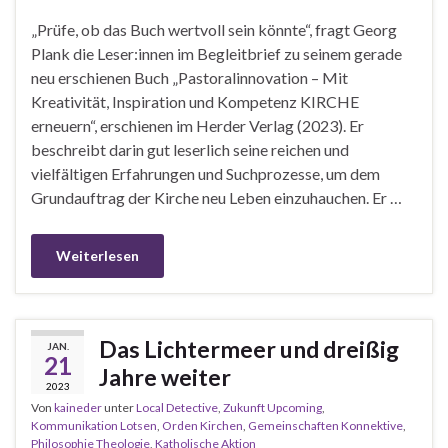
„Prüfe, ob das Buch wertvoll sein könnte“, fragt Georg
Plank die Leser:innen im Begleitbrief zu seinem gerade
neu erschienen Buch „Pastoralinnovation – Mit
Kreativität, Inspiration und Kompetenz KIRCHE
erneuern“, erschienen im Herder Verlag (2023). Er
beschreibt darin gut leserlich seine reichen und
vielfältigen Erfahrungen und Suchprozesse, um dem
Grundauftrag der Kirche neu Leben einzuhauchen. Er …
Weiterlesen
Das Lichtermeer und dreißig
JAN.
21
Jahre weiter
2023
Von
kaineder
unter
Local Detective
,
Zukunft Upcoming
,
Kommunikation Lotsen
,
Orden Kirchen
,
Gemeinschaften Konnektive
,
Philosophie Theologie
,
Katholische Aktion