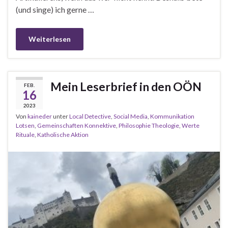
(und singe) ich gerne …
Weiterlesen
Mein Leserbrief in den OÖN
FEB.
16
2023
Von
kaineder
unter
Local Detective
,
Social Media
,
Kommunikation
Lotsen
,
Gemeinschaften Konnektive
,
Philosophie Theologie
,
Werte
Rituale
,
Katholische Aktion