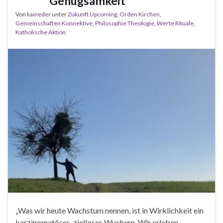
Genügsamkeit
Von
kaineder
unter
Zukunft Upcoming
,
Orden Kirchen
,
Gemeinschaften Konnektive
,
Philosophie Theologie
,
Werte Rituale
,
Katholische Aktion
„Was wir heute Wachstum nennen, ist in Wirklichkeit ein
karzinomatöses, zielloses Wuchern. Wir erleben