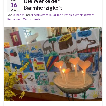
Die Werke der
APR.
16
Barmherzigkeit
2023
Von
kaineder
unter
Local Detective
,
Orden Kirchen
,
Gemeinschaften
Konnektive
,
Werte Rituale