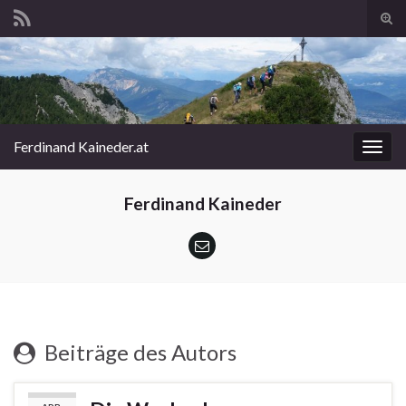
Suc
ums
Search for:
Ferdinand Kaineder.at
Navi
umsc
Ferdinand Kaineder
Beiträge des Autors