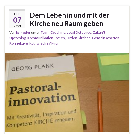
Dem Leben in und mit der
FEB.
07
Kirche neu Raum geben
2023
Von
kaineder
unter
Team Coaching
,
Local Detective
,
Zukunft
Upcoming
,
Kommunikation Lotsen
,
Orden Kirchen
,
Gemeinschaften
Konnektive
,
Katholische Aktion