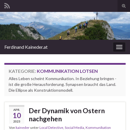
Suc
ums
Search for:
Ferdinand Kaineder.at
Navi
umsc
KATEGORIE:
KOMMUNIKATION LOTSEN
Alles Leben scheint Kommunikation. In Beziehung bringen -
ist die große Herausforderung. Synapsen braucht das Land.
Die Ellipse als Konstruktionsmodell.
Der Dynamik von Ostern
APR.
10
nachgehen
2023
Von
kaineder
unter
Local Detective
,
Social Media
,
Kommunikation