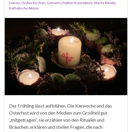
Lotsen
,
Orden Kirchen
,
Gemeinschaften Konnektive
,
Werte Rituale
,
Katholische Aktion
Der Frühling lässt aufblühen. Die Karwoche und das
Osterfest wird von den Medien zum Großteil gut
„mitgetragen“, sie erzählen von den Ritualen und
Bräuchen, erklären und stellen Fragen, die nach