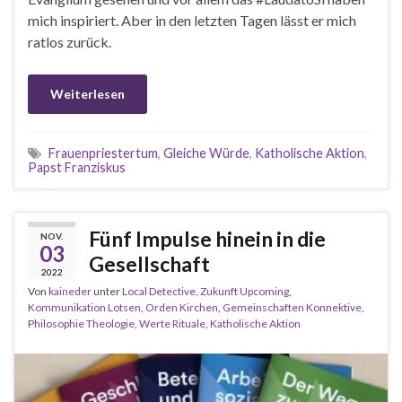
mich inspiriert. Aber in den letzten Tagen lässt er mich
ratlos zurück.
Weiterlesen
Frauenpriestertum
,
Gleiche Würde
,
Katholische Aktion
,
Papst Franziskus
Fünf Impulse hinein in die
NOV.
03
Gesellschaft
2022
Von
kaineder
unter
Local Detective
,
Zukunft Upcoming
,
Kommunikation Lotsen
,
Orden Kirchen
,
Gemeinschaften Konnektive
,
Philosophie Theologie
,
Werte Rituale
,
Katholische Aktion