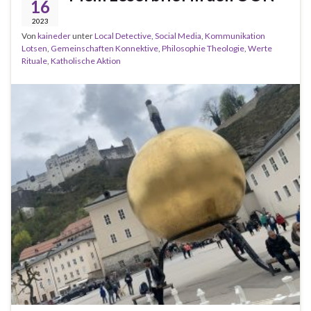
16
2023
Von
kaineder
unter
Local Detective
,
Social Media
,
Kommunikation
Lotsen
,
Gemeinschaften Konnektive
,
Philosophie Theologie
,
Werte
Rituale
,
Katholische Aktion