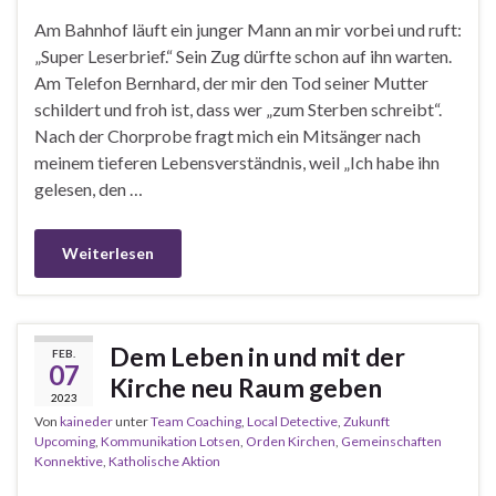
Am Bahnhof läuft ein junger Mann an mir vorbei und ruft:
„Super Leserbrief.“ Sein Zug dürfte schon auf ihn warten.
Am Telefon Bernhard, der mir den Tod seiner Mutter
schildert und froh ist, dass wer „zum Sterben schreibt“.
Nach der Chorprobe fragt mich ein Mitsänger nach
meinem tieferen Lebensverständnis, weil „Ich habe ihn
gelesen, den …
Weiterlesen
Dem Leben in und mit der
FEB.
07
Kirche neu Raum geben
2023
Von
kaineder
unter
Team Coaching
,
Local Detective
,
Zukunft
Upcoming
,
Kommunikation Lotsen
,
Orden Kirchen
,
Gemeinschaften
Konnektive
,
Katholische Aktion