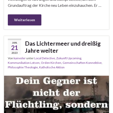
Grundauftrag der Kirche neu Leben einzuhauchen. Er …
Weiterlesen
Das Lichtermeer und dreißig
JAN.
21
Jahre weiter
2023
Von
kaineder
unter
Local Detective
,
Zukunft Upcoming
,
Kommunikation Lotsen
,
Orden Kirchen
,
Gemeinschaften Konnektive
,
Philosophie Theologie
,
Katholische Aktion