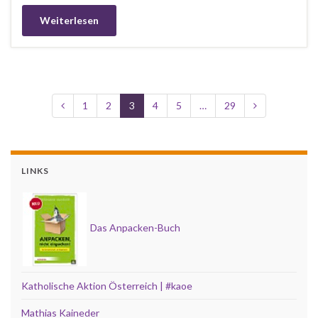
Weiterlesen
1
2
3
4
5
…
29
LINKS
Das Anpacken-Buch
Katholische Aktion Österreich | #kaoe
Mathias Kaineder