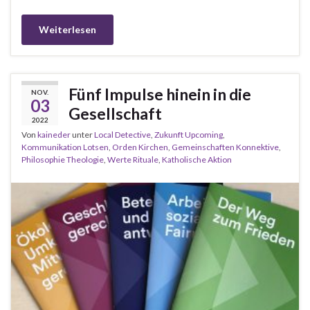
Weiterlesen
Fünf Impulse hinein in die
NOV.
03
Gesellschaft
2022
Von
kaineder
unter
Local Detective
,
Zukunft Upcoming
,
Kommunikation Lotsen
,
Orden Kirchen
,
Gemeinschaften Konnektive
,
Philosophie Theologie
,
Werte Rituale
,
Katholische Aktion