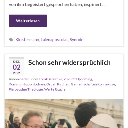
von ihm begeistert gesprochen haben, inspiriert …
Weiterlesen
Klostermann
,
Laienapostolat
,
Synode
Schon sehr widersprüchlich
DEZ.
02
2022
Von
kaineder
unter
Local Detective
,
Zukunft Upcoming
,
Kommunikation Lotsen
,
Orden Kirchen
,
Gemeinschaften Konnektive
,
Philosophie Theologie
,
Werte Rituale