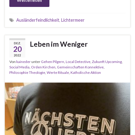
Weiterlesen
Ausländerfeindlichkeit
,
Lichtermeer
Leben im Weniger
DEZ.
20
2022
Von
kaineder
unter
Gehen Pilgern
,
Local Detective
,
Zukunft Upcoming
,
Social Media
,
Orden Kirchen
,
Gemeinschaften Konnektive
,
Philosophie Theologie
,
Werte Rituale
,
Katholische Aktion