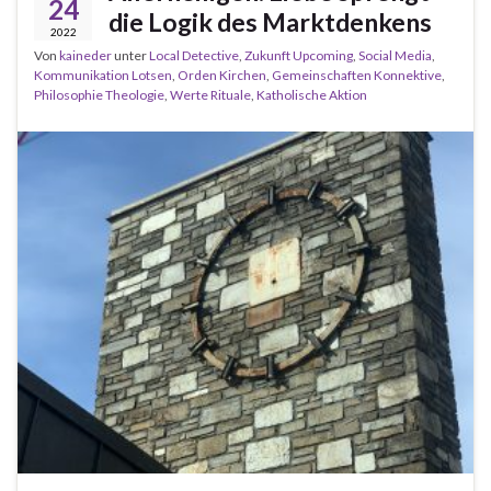
24
die Logik des Marktdenkens
2022
Von
kaineder
unter
Local Detective
,
Zukunft Upcoming
,
Social Media
,
Kommunikation Lotsen
,
Orden Kirchen
,
Gemeinschaften Konnektive
,
Philosophie Theologie
,
Werte Rituale
,
Katholische Aktion