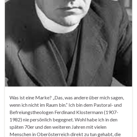
Was ist eine Marke? „Das, was andere über mich sagen,
wenn ich nicht im Raum bin.“ Ich bin dem Pastoral- und
Befreiungstheologen Ferdinand Klostermann (1907-
1982) nie persönlich begegnet. Wohl habe ich in den
späten 70er und den weiteren Jahren mit vielen
Menschen in Oberösterreich direkt zu tun gehabt, die