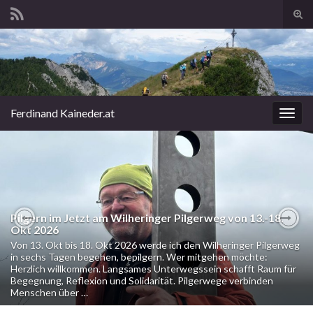
Suc
ums
Search for:
Ferdinand Kaineder.at
Navi
umsc
Pilgern im Jetzt am Wilheringer Pilgerweg von 13.-18.
Okt 2026
Previous
Nex
Von 13. Okt bis 18. Okt 2026 werde ich den Wilheringer Pilgerweg
in sechs Tagen begehen, bepilgern. Wer mitgehen möchte:
Herzlich willkommen. Langsames Unterwegssein schafft Raum für
Begegnung, Reflexion und Solidarität. Pilgerwege verbinden
Menschen über …