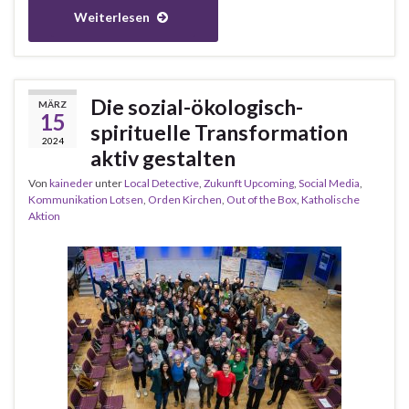
Weiterlesen
Die sozial-ökologisch-
MÄRZ
15
spirituelle Transformation
2024
aktiv gestalten
Von
kaineder
unter
Local Detective
,
Zukunft Upcoming
,
Social Media
,
Kommunikation Lotsen
,
Orden Kirchen
,
Out of the Box
,
Katholische
Aktion