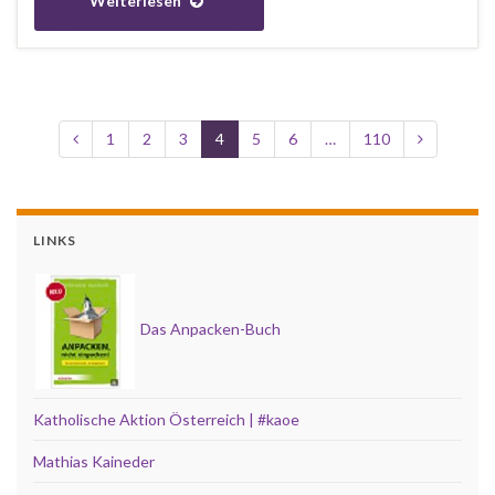
Weiterlesen
1
2
3
4
5
6
…
110
LINKS
Das Anpacken-Buch
Katholische Aktion Österreich | #kaoe
Mathias Kaineder